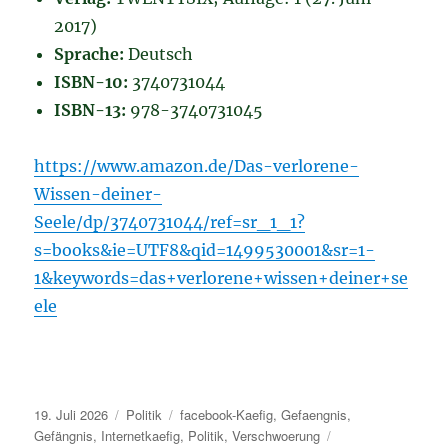
2017)
Sprache:
Deutsch
ISBN-10:
3740731044
ISBN-13:
978-3740731045
https://www.amazon.de/Das-verlorene-
Wissen-deiner-
Seele/dp/3740731044/ref=sr_1_1?
s=books&ie=UTF8&qid=1499530001&sr=1-
1&keywords=das+verlorene+wissen+deiner+se
ele
Veröffentlicht
Kategorien
Schlagwörter
19. Juli 2026
Politik
facebook-Kaefig
,
Gefaengnis
,
am
Gefängnis
,
Internetkaefig
,
Politik
,
Verschwoerung