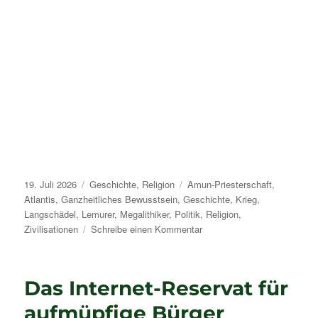
Veröffentlicht
Kategorien
Schlagwörter
19. Juli 2026
Geschichte
,
Religion
Amun-Priesterschaft
,
am
Atlantis
,
Ganzheitliches Bewusstsein
,
Geschichte
,
Krieg
,
Langschädel
,
Lemurer
,
Megalithiker
,
Politik
,
Religion
,
zu
Zivilisationen
Schreibe einen Kommentar
Geschichte
der
menschlichen
Das Internet-Reservat für
Zivilisationen
aufmüpfige Bürger