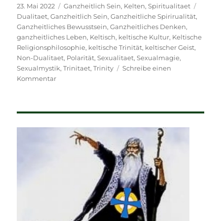
Veröffentlicht
Kategorien
Schlag
23. Mai 2022
Ganzheitlich Sein
,
Kelten
,
Spiritualitaet
am
Dualitaet
,
Ganzheitlich Sein
,
Ganzheitliche Spirirualität
,
Ganzheitliches Bewusstsein
,
Ganzheitliches Denken
,
ganzheitliches Leben
,
Keltisch
,
keltische Kultur
,
Keltische
Religionsphilosophie
,
keltische Trinität
,
keltischer Geist
,
Non-Dualitaet
,
Polarität
,
Sexualitaet
,
Sexualmagie
,
Sexualmystik
,
Trinitaet
,
Trinity
Schreibe einen
zu
Kommentar
3
–
2
–
1
–
Ganz!