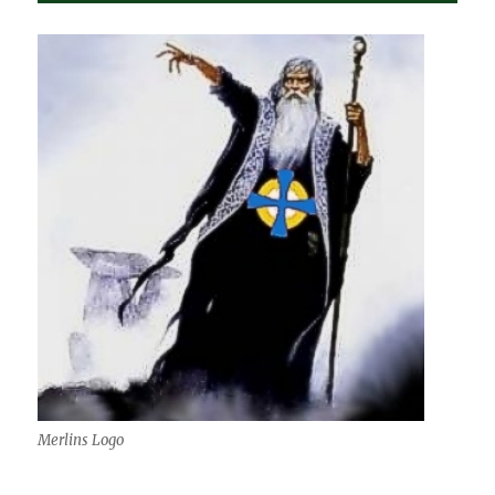
mal
anders
erleben!
Merlins Logo