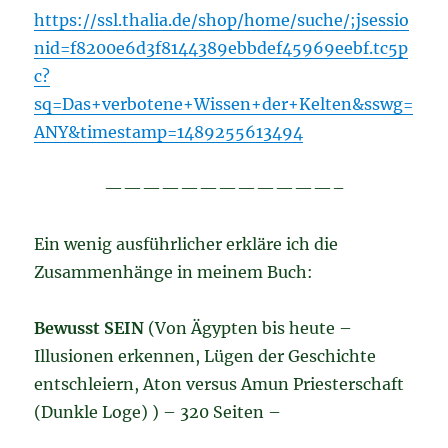
https://ssl.thalia.de/shop/home/suche/;jsessio
nid=f8200e6d3f8144389ebbdef45969eebf.tc5p
c?
sq=Das+verbotene+Wissen+der+Kelten&sswg=
ANY&timestamp=1489255613494
————————————–
Ein wenig ausführlicher erkläre ich die
Zusammenhänge in meinem Buch:
Bewusst SEIN
(Von Ägypten bis heute –
Illusionen erkennen, Lügen der Geschichte
entschleiern, Aton versus Amun Priesterschaft
(Dunkle Loge) ) – 320 Seiten –