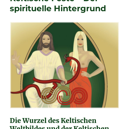
Lughnasadh
spirituelle Hintergrund
Die Wurzel des Keltischen
Weltbildes und der Keltischen