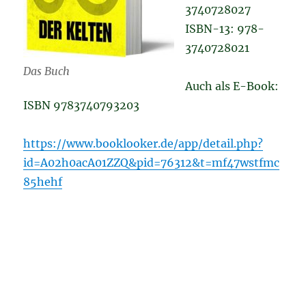
3740728027
ISBN-13: 978-
3740728021
Das Buch
Auch als E-Book:
ISBN 9783740793203
https://www.booklooker.de/app/detail.php?
id=A02h0acA01ZZQ&pid=76312&t=mf47wstfmc
85hehf