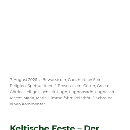
Veröffentlicht
Kategorien
7. August 2026
Bewusstsein
,
Ganzheitlich Sein
,
am
Schlagwörter
Religion
,
Spiritualitaet
Bewusstsein
,
Göttin
,
Grosse
Göttin
,
Heilige Hochzeit
,
Lugh
,
Lughnasadh
,
Lugnasad
,
Macht
,
Maria
,
Maria Himmelfahrt
,
Polarität
Schreibe
zu
einen Kommentar
Maria
Himmelfahrt
–
Keltische Feste – Der
15.8.