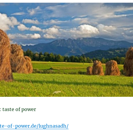
 taste of power
ste-of-power.de/lughnasadh/