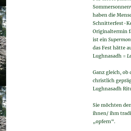
Sommersonnenwe
haben die Mens
Schnitterfest-K
Originaltermin f
ist ein
Supermon
das Fest hätte
Lughnasadh =
L
Ganz gleich, ob 
christlich gepräg
Lughnasadh Rit
Sie möchten den
ihnen/ ihm tradi
„opfern“.