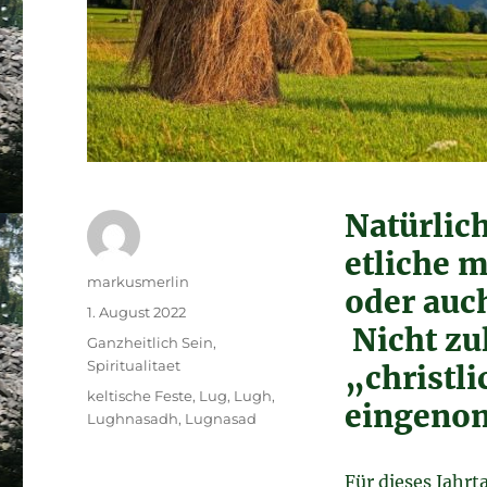
Natürlic
etliche 
Autor
markusmerlin
oder auc
Veröffentlicht
1. August 2022
Nicht zul
am
Kategorien
Ganzheitlich Sein
,
Spiritualitaet
„christl
Schlagwörter
keltische Feste
,
Lug
,
Lugh
,
eingeno
Lughnasadh
,
Lugnasad
Für dieses Jahrt