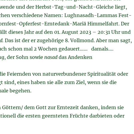
nde und der Herbst-Tag-und-Nacht-Gleiche liegt,
chen verschiedene Namen: Lughnasadh-Lammas Fest-
ornfest-Opferfest-Erntedank-Mariä Himmelfahrt. Der
ällt dieses Jahr auf den 01. August 2023 – 20:31 Uhr und
d.
Das ist der er zugehörige 8. Vollmond. Aber man sagt,
 auch schon mal 2 Wochen gedauert…… damals….
ug
, der Sohn sowie
nasad
das Andenken
die Feiernden von naturverbundener Spiritualität oder
t sind, eines haben sie alle zum Ziel, wenn sie die
uale begehen.
 Göttern/ dem Gott zur Erntezeit danken, indem sie
tionell die ersten geernteten Früchte darbieten oder