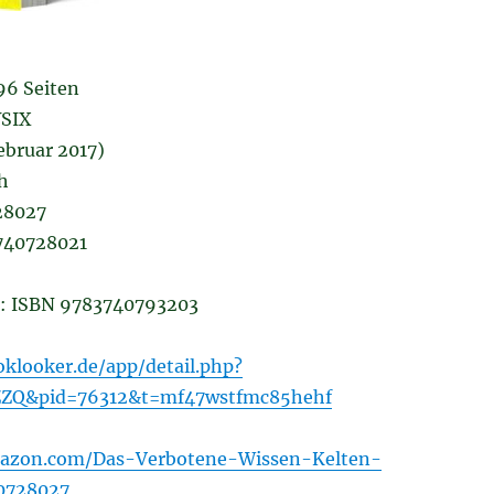
96 Seiten
SIX
Februar 2017)
h
28027
740728021
k: ISBN 9783740793203
klooker.de/app/detail.php?
ZZQ&pid=76312&t=mf47wstfmc85hehf
azon.com/Das-Verbotene-Wissen-Kelten-
0728027