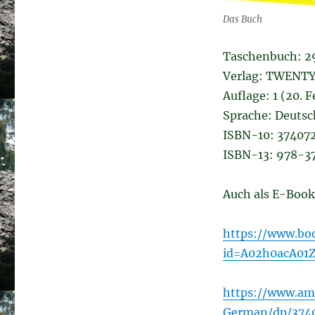
Das Buch
Taschenbuch: 2
Verlag: TWENTY
Auflage: 1 (20. 
Sprache: Deutsc
ISBN-10: 37407
ISBN-13: 978-3
Auch als E-Boo
https://www.boo
id=A02h0acA01
https://www.am
German/dp/374