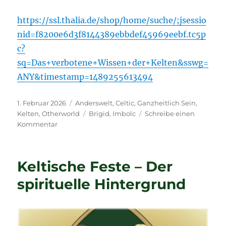
https://ssl.thalia.de/shop/home/suche/;jsessio
nid=f8200e6d3f8144389ebbdef45969eebf.tc5p
c?
sq=Das+verbotene+Wissen+der+Kelten&sswg=
ANY&timestamp=1489255613494
Veröffentlicht
Kategorien
1. Februar 2026
Anderswelt
,
Celtic
,
Ganzheitlich Sein
,
am
Schlagwörter
Kelten
,
Otherworld
Brigid
,
Imbolc
Schreibe einen
zu
Kommentar
Imbolc
–
Lichtmess
Keltische Feste – Der
–
Fest
spirituelle Hintergrund
der
Brigid.
Fest
der