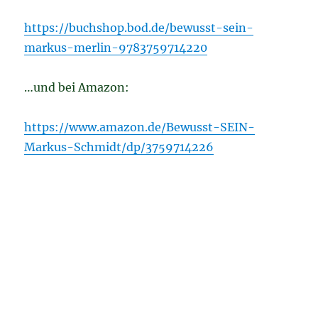
https://buchshop.bod.de/bewusst-sein-
markus-merlin-9783759714220
…und bei Amazon:
https://www.amazon.de/Bewusst-SEIN-
Markus-Schmidt/dp/3759714226