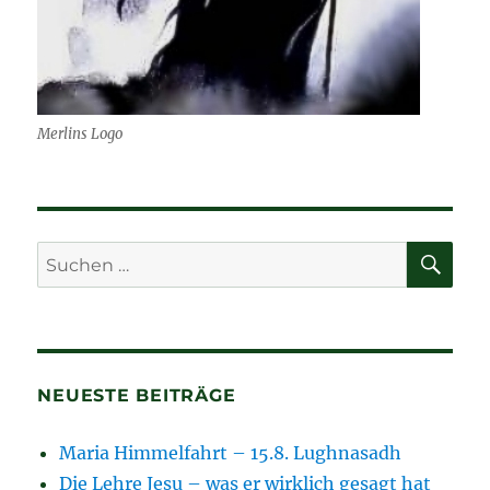
Merlins Logo
SU
Suchen
nach:
NEUESTE BEITRÄGE
Maria Himmelfahrt – 15.8. Lughnasadh
Die Lehre Jesu – was er wirklich gesagt hat