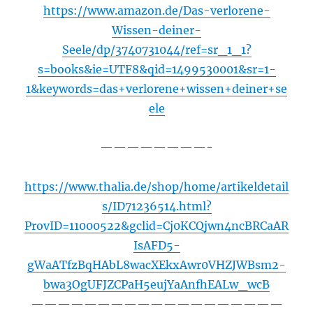
https://www.amazon.de/Das-verlorene-
Wissen-deiner-
Seele/dp/3740731044/ref=sr_1_1?
s=books&ie=UTF8&qid=1499530001&sr=1-
1&keywords=das+verlorene+wissen+deiner+se
ele
————————-
https://www.thalia.de/shop/home/artikeldetail
s/ID71236514.html?
ProvID=11000522&gclid=Cj0KCQjwn4ncBRCaAR
IsAFD5-
gWaATfzBqHAbL8wacXEkxAwr0VHZJWBsm2-
bwa3OgUFJZCPaH5eujYaAnfhEALw_wcB
———————————————————