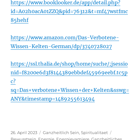
https://www.booklooker.de/app/detail.php?
id=A02h0acA01ZZQ&pid=76312&t=mf47wstfmc
85hehf
https://www.amazon.com/Das-Verbotene-
Wissen-Kelten-German/dp/3740728027
https://ssl.thalia.de/shop/home/suche/;jsessio
nid=f8200e6d3f8144389ebbdef45969eebf.tc5p
c?
sq=Das+verbotene+Wissen+der+Kelten&sswg=
ANY&timestamp=1489255613494
Veröffentlicht
Kategorien
Schlagwörte
26. April 2023
Ganzheitlich Sein
,
Spiritualitaet
am
Bewusstsein
,
Energie
,
Energievamiere
,
Ganzheitliches