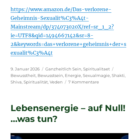
https://www.amazon.de/Das-verlorene-
Geheimnis-Sexualit%C3%A4t-
Mainstream/dp/374073020X/ref=sr_1_2?
ie=UTF8&qid=1494667142&sr=8-
2&keywords=das+verlorene+geheimnis+der+s
exualit%C3%A4t
Veröffentlicht
Kategorien
Schlagwört
9. Januar 2026
Ganzheitlich Sein
,
Spiritualitaet
am
Bewusstheit
,
Bewusstsein
,
Energie
,
Sexualmagie
,
Shakti
,
zu
Shiva
,
Spiritualität
,
Veden
7 Kommentare
Shiva
und
Shakti
Lebensenergie – auf Null!
–
Polarität,
…was tun?
Bewußtheit
und
Energie