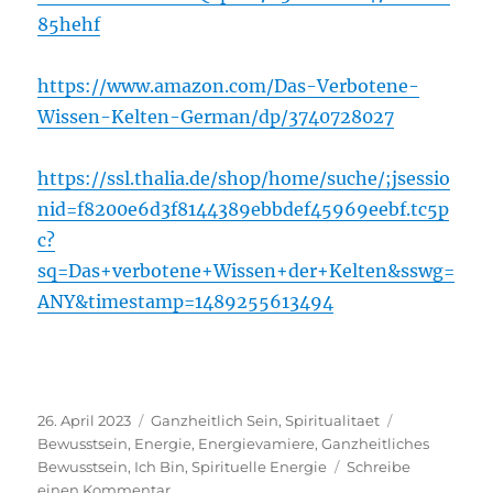
85hehf
https://www.amazon.com/Das-Verbotene-
Wissen-Kelten-German/dp/3740728027
https://ssl.thalia.de/shop/home/suche/;jsessio
nid=f8200e6d3f8144389ebbdef45969eebf.tc5p
c?
sq=Das+verbotene+Wissen+der+Kelten&sswg=
ANY&timestamp=1489255613494
Veröffentlicht
Kategorien
Schlagwörte
26. April 2023
Ganzheitlich Sein
,
Spiritualitaet
am
Bewusstsein
,
Energie
,
Energievamiere
,
Ganzheitliches
Bewusstsein
,
Ich Bin
,
Spirituelle Energie
Schreibe
zu
einen Kommentar