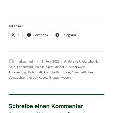
Teilen mit:
X
Facebook
Telegram
Autor
Veröffentlicht
Kategorien
markusmerlin
12. Juni 2026
Anderswelt
,
Ganzheitlich
am
Schlagwörter
Sein
,
Otherworld
,
Politik
,
Spiritualitaet
Anderswelt
,
Aufklaerung
,
Botschaft
,
Ganzheitlich Sein
,
Ganzheitliches
Bewusstsein
,
Great Reset
,
Gruppenwesen
Schreibe einen Kommentar