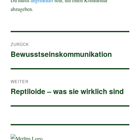
Du musst
angemeldet
sein, um einen Kommentar
abzugeben.
Beitragsnavigation
ZURÜCK
Bewusstseinskommunikation
Vorheriger
Beitrag:
WEITER
Reptiloide – was sie wirklich sind
Nächster
Beitrag: