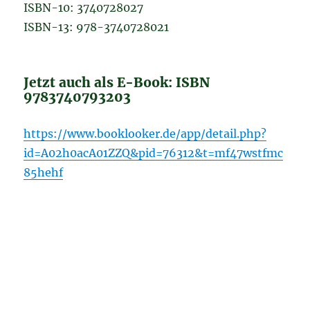
ISBN-10: 3740728027
ISBN-13: 978-3740728021
Jetzt auch als E-Book: ISBN
9783740793203
https://www.booklooker.de/app/detail.php?
id=A02h0acA01ZZQ&pid=76312&t=mf47wstfmc
85hehf