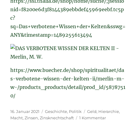
https://ssl.thalia.de/shop/home/suche/;jsessio
nid=f8200e6d3f8144389ebbdef45969eebf.tc5p
c?
sq=Das+verbotene+Wissen+der+Kelten&sswg=
ANY&timestamp=1489255613494
https://www.buecher.de/shop/spiritualitaet/da
s-verbotene-wissen-der-kelten-ii/merlin-m-
w-/products_products/detail/prod_id/5878751
0/
Veröffentlicht
Kategorien
Schlagwörter
16. Januar 2021
Geschichte
,
Politik
Geld
,
Hierarchie
,
am
zu
Macht
,
Zinsen
,
Zinsknechtschaft
1 Kommentar
Wurzeln
der