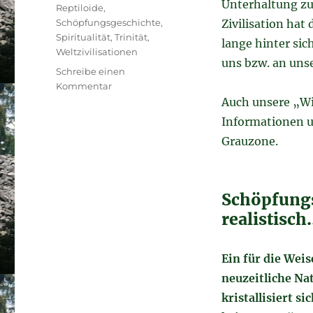
Unterhaltung zu
Reptiloide
,
Schöpfungsgeschichte
,
Zivilisation hat
Spiritualität
,
Trinität
,
lange hinter sic
Weltzivilisationen
uns bzw. an uns
Schreibe einen
zu
Kommentar
Geschichte
Auch unsere „Wi
der
Informationen un
Welt
Grauzone.
Schöpfungs
realistisc
Ein für die Weis
neuzeitliche Na
kristallisiert si