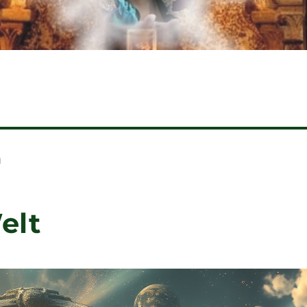
n
elt