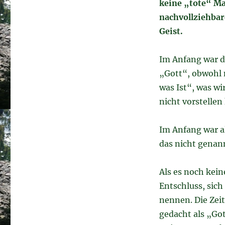
keine „tote“ Mat
nachvollziehbar
Geist.
Im Anfang war d
„Gott“, obwohl m
was Ist“, was wi
nicht vorstellen
Im Anfang war a
das nicht gena
Als es noch kein
Entschluss, sic
nennen. Die Zeit
gedacht als „Got