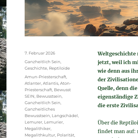
Veröffentlicht
7. Februar 2026
Weltgeschichte 
am
Kategorien
Ganzheitlich Sein
,
jetzt, weil ich 
Geschichte
,
Reptiloide
wie denn aus ih
Schlagwörter
Amun-Priesterschaft
,
der Zivilisation
Atlanter
,
Atlantis
,
Aton-
Quelle, denn di
Priesterschaft
,
Bewusst
SEIN
,
Bewusstsein
,
eigenständige Zi
Ganzheitlich Sein
,
die erste Zivilis
Ganzheitliches
Bewusstsein
,
Langschädel
,
Lemurer
,
Lemurier
,
Über die Reptilo
Megalithiker
,
findet man auf: 
Megalithkultur
,
Polarität
,