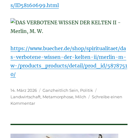
s/ID58160699.html
https://www.buecher.de/shop/spiritualitaet/da
s-verbotene-wissen-der-kelten-ii/merlin-m-
w-/products_products/detail/prod_id/5878751
0/
Veröffentlicht
Kategorien
Schlagwörter
14. März 2026
Ganzheitlich Sein
,
Politik
am
Landwirtschaft
,
Metamorphose
,
Milch
Schreibe einen
zu
Kommentar
…
die
Milch
macht’s!