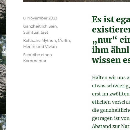
Es ist eg
Veröffentlicht
8. November 2023
am
Kategorien
Ganzheitlich Sein
,
existiere
Spiritualitaet
„nur“ ein
Schlagwörter
Keltische Mythen
,
Merlin
,
Merlin und Vivian
ihm ähnl
Schreibe einen
wissen es
zu
Kommentar
Die
Geschichte
Halten wir uns a
von
Merlin
etwas schwierig,
und
erst im zwölfte
Vivian
etlichen verschi
die ganzheitlich
getragen ist von
Abstand zur Nat