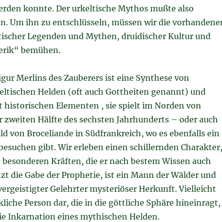
werden konnte. Der urkeltische Mythos mußte also
en. Um ihn zu entschlüsseln, müssen wir die vorhandene
tischer Legenden und Mythen, druidischer Kultur und
terik“ bemühen.
gur Merlins des Zauberers ist eine Synthese von
eltischen Helden (oft auch Gottheiten genannt) und
 historischen Elementen , sie spielt im Norden von
r zweiten Hälfte des sechsten Jahrhunderts – oder auch
ld von Broceliande in Südfrankreich, wo es ebenfalls ein
esuchen gibt. Wir erleben einen schillernden Charakter
t besonderen Kräften, die er nach bestem Wissen auch
itzt die Gabe der Prophetie, ist ein Mann der Wälder und
 vergeistigter Gelehrter mysteriöser Herkunft. Vielleicht
rkliche Person dar, die in die göttliche Sphäre hineinragt,
die Inkarnation eines mythischen Helden.