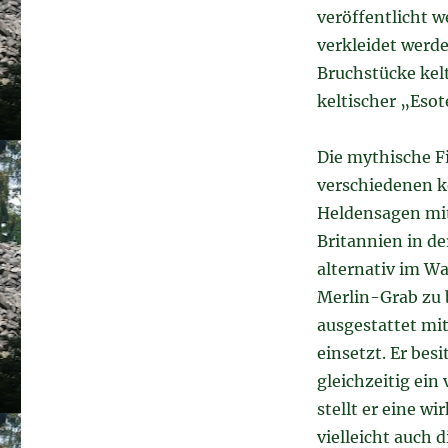
veröffentlicht 
verkleidet werd
Bruchstücke kel
keltischer „Eso
Die mythische Fi
verschiedenen k
Heldensagen mit
Britannien in de
alternativ im Wa
Merlin-Grab zu b
ausgestattet mi
einsetzt. Er bes
gleichzeitig ein
stellt er eine wi
vielleicht auch 