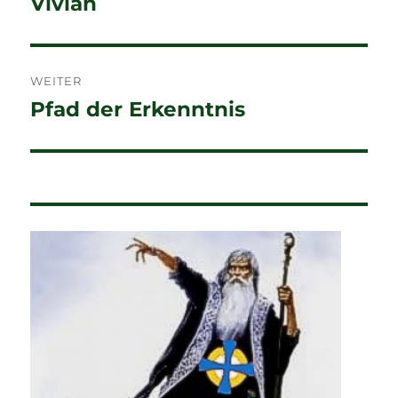
Vivian
WEITER
Pfad der Erkenntnis
Nächster
Beitrag: