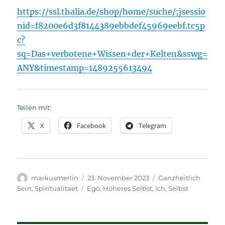
https://ssl.thalia.de/shop/home/suche/;jsessio
nid=f8200e6d3f8144389ebbdef45969eebf.tc5p
c?
sq=Das+verbotene+Wissen+der+Kelten&sswg=
ANY&timestamp=1489255613494
Teilen mit:
X
Facebook
Telegram
Autor
Veröffentlicht
Kategorien
markusmerlin
23. November 2023
Ganzheitlich
am
Schlagwörter
Sein
,
Spiritualitaet
Ego
,
Höheres Selbst
,
Ich
,
Selbst