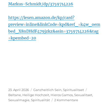
Markus-Schmidt/dp/3759714226
https://lesen.amazon.de/kp/card?
preview=inline&linkCode=kpd&ref_=k4w_oem
bed_X8nDHdF479jzkz&asin=3759714226&tag
=kpembed-20
Veröffentlicht
Kategorien
Schlagwörte
23. April 2026
Ganzheitlich Sein
,
Spiritualitaet
am
Beltane
,
Heilige Hochzeit
,
Hieros Gamos
,
Sexualitaet
,
zu
Sexualmagie
,
Spiritualität
2 Kommentare
Beltane