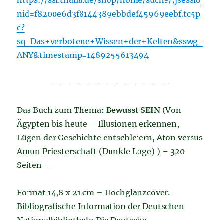
https://ssl.thalia.de/shop/home/suche/;jsessio
nid=f8200e6d3f8144389ebbdef45969eebf.tc5p
c?
sq=Das+verbotene+Wissen+der+Kelten&sswg=
ANY&timestamp=1489255613494
————————————–
Das Buch zum Thema:
Bewusst SEIN
(Von
Ägypten bis heute – Illusionen erkennen,
Lügen der Geschichte entschleiern, Aton versus
Amun Priesterschaft (Dunkle Loge) ) – 320
Seiten –
Format 14,8 x 21 cm – Hochglanzcover.
Bibliografische Information der Deutschen