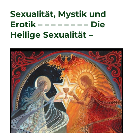
–
Neubeginn
Sexualität, Mystik und
und
Heilige
Erotik – – – – – – – – Die
Hochzeit
Heilige Sexualität –