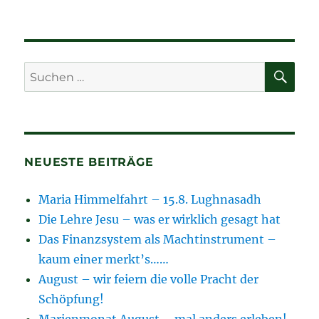
SU
Suchen
nach:
NEUESTE BEITRÄGE
Maria Himmelfahrt – 15.8. Lughnasadh
Die Lehre Jesu – was er wirklich gesagt hat
Das Finanzsystem als Machtinstrument –
kaum einer merkt’s……
August – wir feiern die volle Pracht der
Schöpfung!
Marienmonat August – mal anders erleben!