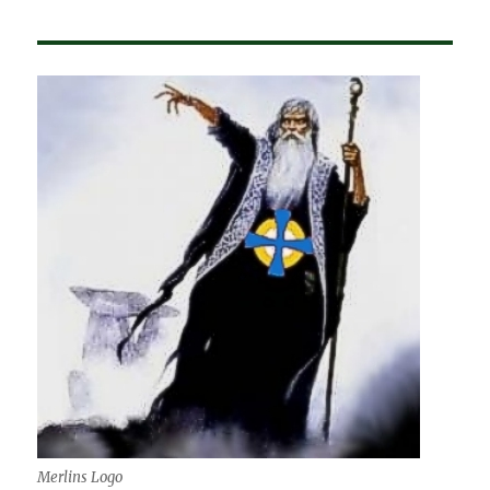
Sonntagsausflug
–
Burg
Rabenstein
Merlins Logo