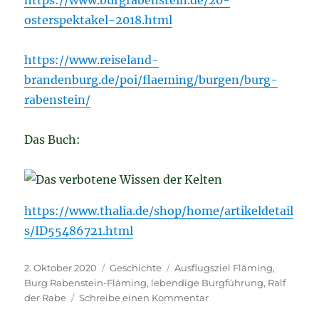
osterspektakel-2018.html
https://www.reiseland-
brandenburg.de/poi/flaeming/burgen/burg-
rabenstein/
Das Buch:
https://www.thalia.de/shop/home/artikeldetail
s/ID55486721.html
Veröffentlicht
Kategorien
Schlagwörter
2. Oktober 2020
Geschichte
Ausflugsziel Fläming
,
am
Burg Rabenstein-Fläming
,
lebendige Burgführung
,
Ralf
zu
der Rabe
Schreibe einen Kommentar
Der