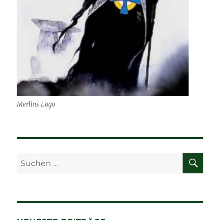
Merlins Logo
SU
Suchen
nach: