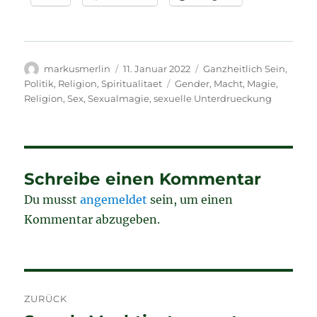
Autor
Veröffentlicht
Kategorien
markusmerlin
11. Januar 2022
Ganzheitlich Sein
,
am
Schlagwörter
Politik
,
Religion
,
Spiritualitaet
Gender
,
Macht
,
Magie
,
Religion
,
Sex
,
Sexualmagie
,
sexuelle Unterdrueckung
Schreibe einen Kommentar
Du musst
angemeldet
sein, um einen
Kommentar abzugeben.
Beitragsnavigation
ZURÜCK