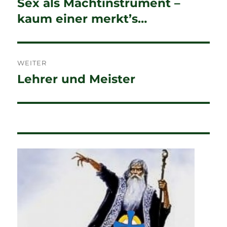
Sex als Machtinstrument –
Vorheriger
Beitrag:
kaum einer merkt’s…
WEITER
Lehrer und Meister
Nächster
Beitrag: