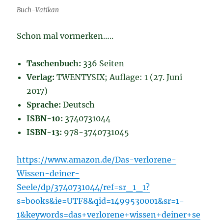
Buch-Vatikan
Schon mal vormerken…..
Taschenbuch:
336 Seiten
Verlag:
TWENTYSIX; Auflage: 1 (27. Juni
2017)
Sprache:
Deutsch
ISBN-10:
3740731044
ISBN-13:
978-3740731045
https://www.amazon.de/Das-verlorene-
Wissen-deiner-
Seele/dp/3740731044/ref=sr_1_1?
s=books&ie=UTF8&qid=1499530001&sr=1-
1&keywords=das+verlorene+wissen+deiner+se