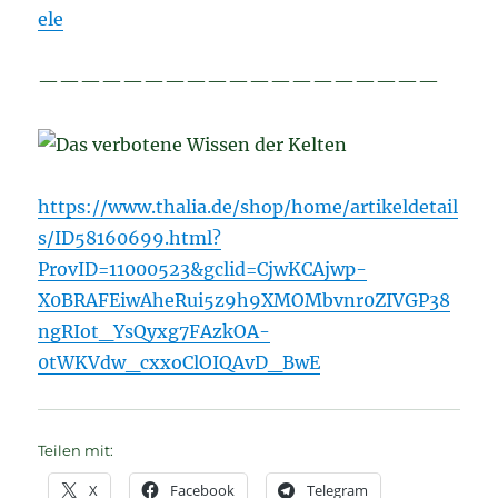
ele
———————————————————
https://www.thalia.de/shop/home/artikeldetail
s/ID58160699.html?
ProvID=11000523&gclid=CjwKCAjwp-
X0BRAFEiwAheRui5z9h9XMOMbvnr0ZIVGP38
ngRIot_YsQyxg7FAzkOA-
0tWKVdw_cxxoClOIQAvD_BwE
Teilen mit:
X
Facebook
Telegram