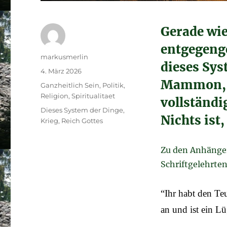
Gerade wie
entgegenge
Autor
markusmerlin
dieses Sys
Veröffentlicht
4. März 2026
am
Mammon, do
Kategorien
Ganzheitlich Sein
,
Politik
,
Religion
,
Spiritualitaet
vollständi
Schlagwörter
Dieses System der Dinge
,
Nichts ist,
Krieg
,
Reich Gottes
Zu den Anhänger
Schriftgelehrten
“Ihr habt den Te
an und ist ein Lü