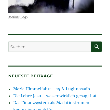
Merlins Logo
SU
Suchen
nach:
NEUESTE BEITRÄGE
Maria Himmelfahrt – 15.8. Lughnasadh
Die Lehre Jesu – was er wirklich gesagt hat
Das Finanzsystem als Machtinstrument –
kaum einer merkt’s……