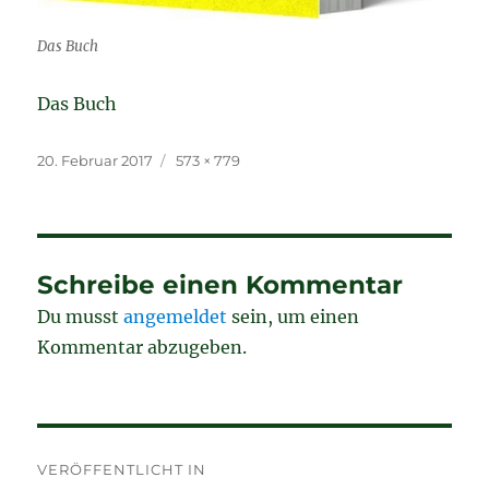
Das Buch
Das Buch
Veröffentlicht
Originalgröße
20. Februar 2017
573 × 779
am
Schreibe einen Kommentar
Du musst
angemeldet
sein, um einen
Kommentar abzugeben.
Beitragsnavigation
VERÖFFENTLICHT IN