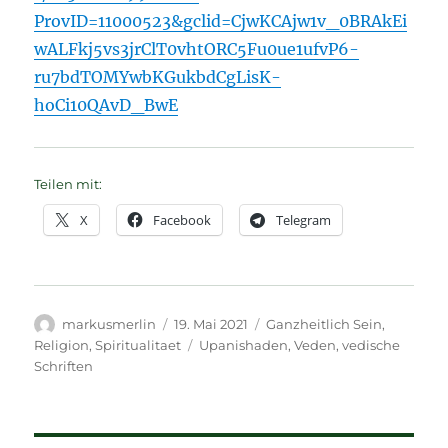
ProvID=11000523&gclid=CjwKCAjw1v_0BRAkEi
wALFkj5vs3jrClT0vhtORC5Fu0ue1ufvP6-
ru7bdTOMYwbKGukbdCgLisK-
hoCi10QAvD_BwE
Teilen mit:
X
Facebook
Telegram
Autor
Veröffentlicht
Kategorien
markusmerlin
19. Mai 2021
Ganzheitlich Sein
,
am
Schlagwörter
Religion
,
Spiritualitaet
Upanishaden
,
Veden
,
vedische
Schriften