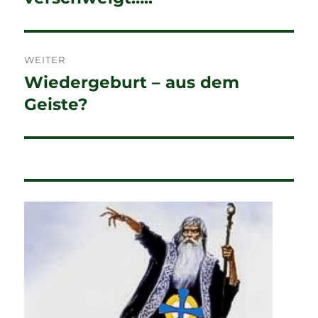
WEITER
Wiedergeburt – aus dem
Nächster
Beitrag:
Geiste?