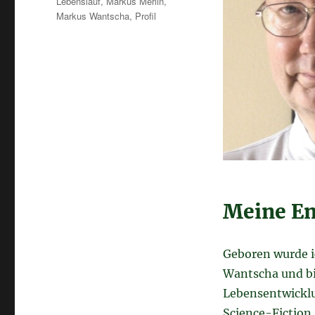
Lebenslauf
,
Markus Merlin
,
Markus Wantscha
,
Profil
Meine En
Geboren wurde 
Wantscha und bi
Lebensentwicklu
Science-Fiction