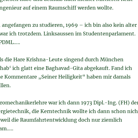
ngenieur auf einem Raumschiff werden wollte.
h angefangen zu studieren, 1969 – ich bin also kein alter
t war ich trotzdem. Linksaussen im Studentenparlament.
KPDML…..
s die Hare Krishna-Leute singend durch München
hab‘ ich glatt eine Baghavad-Gita abgekauft. Fand ich
die Kommentare „Seiner Heiligkeit“ haben mir damals
llen.
tromechanikerlehre war ich dann 1973 Dipl.-Ing. (FH) de
rgietechnik, die Kerntechnik wollte ich dann schon nich
 weil die Raumfahrtentwicklung doch nur ziemlich
am…..