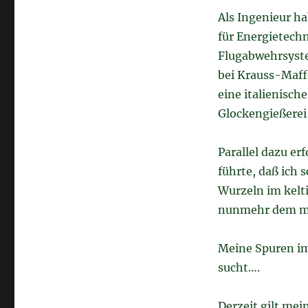
Als Ingenieur ha
für Energietech
Flugabwehrsyste
bei Krauss-Maff
eine italienisch
Glockengießerei 
Parallel dazu er
führte, daß ich 
Wurzeln im kelt
nunmehr dem mo
Meine Spuren im
sucht….
Derzeit gilt me