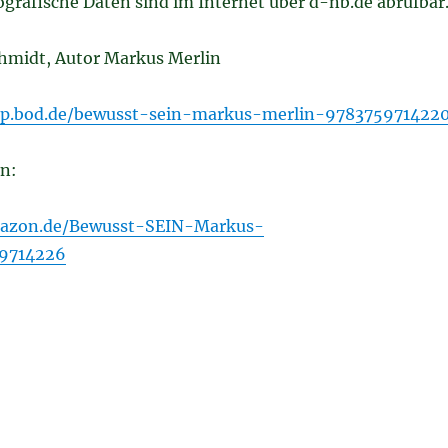
liografische Daten sind im Internet über d-nb.de abrufbar
hmidt, Autor Markus Merlin
op.bod.de/bewusst-sein-markus-merlin-978375971422
n:
mazon.de/Bewusst-SEIN-Markus-
59714226