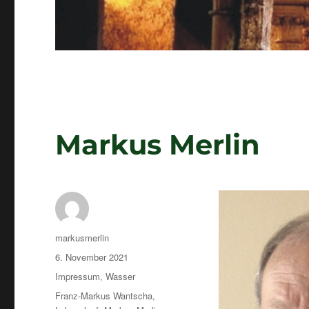
Markus Merlin
Autor
markusmerlin
Veröffentlicht
6. November 2021
am
Kategorien
Impressum
,
Wasser
Schlagwörter
Franz-Markus Wantscha
,