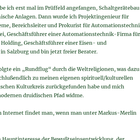
be ich erst mal im Prüffeld angefangen, Schaltgerätebau
nische Anlagen. Dann wurde ich Projektingenieur für
me, Bereichsleiter und Prokurist für Automationstechn
ei, Geschäftsführer einer Automationstechnik-Firma für
e Holding, Geschäftsführer einer Eisen- und
in Salzburg und bin jetzt freier Berater.
folgte ein „Rundflug“ durch die Weltreligionen, was dazu
schlußendlich zu meinen eigenen spirituell/kulturellen
ischen Kulturkreis zurückgefunden habe und mich
dernen druidischen Pfad widme.
 Internet findet man, wenn man unter Markus-Merlin
in Hauptinteresse der Bewußtseinsentwicklung, der